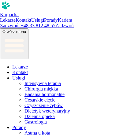
Karpacka
Lekarze
Kontakt
Usługi
Porady
Kariera
Zadzwoń: +48 33 812 48 55
Zadzwoń
Otwórz menu
Lekarze
Kontakt
Usługi
Intensywna terapia
Chirurgia miękka
Badania hormonalne
Cesarskie cięcie
Czyszczenie zębów
Dietetyk weterynaryjny
Dzienna opieka
Gastrologia
Porady
Astma u kota