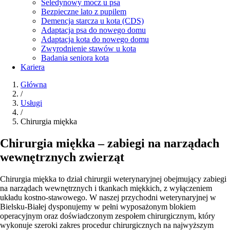
Seledynowy mocz u psa
Bezpieczne lato z pupilem
Demencja starcza u kota (CDS)
Adaptacja psa do nowego domu
Adaptacja kota do nowego domu
Zwyrodnienie stawów u kota
Badania seniora kota
Kariera
Główna
/
Usługi
/
Chirurgia miękka
Chirurgia miękka – zabiegi na narządach
wewnętrznych zwierząt
Chirurgia miękka to dział chirurgii weterynaryjnej obejmujący zabiegi
na narządach wewnętrznych i tkankach miękkich, z wyłączeniem
układu kostno-stawowego. W naszej przychodni weterynaryjnej w
Bielsku-Białej dysponujemy w pełni wyposażonym blokiem
operacyjnym oraz doświadczonym zespołem chirurgicznym, który
wykonuje szeroki zakres procedur chirurgicznych na najwyższym