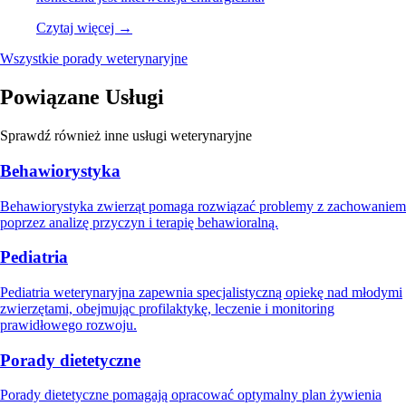
Czytaj więcej →
Wszystkie porady weterynaryjne
Powiązane Usługi
Sprawdź również inne usługi weterynaryjne
Behawiorystyka
Behawiorystyka zwierząt pomaga rozwiązać problemy z zachowaniem
poprzez analizę przyczyn i terapię behawioralną.
Pediatria
Pediatria weterynaryjna zapewnia specjalistyczną opiekę nad młodymi
zwierzętami, obejmując profilaktykę, leczenie i monitoring
prawidłowego rozwoju.
Porady dietetyczne
Porady dietetyczne pomagają opracować optymalny plan żywienia