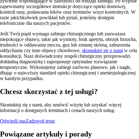
żywienie wspomagające w zależności od rodzaju zabiegu. Po wypisie
zapewniamy szczegółowe instrukcje dotyczące opieki domowej,
kontroli rany, podawania leków oraz terminów wizyt kontrolnych. W
razie jakichkolwiek powikłań lub pytań, jesteśmy dostępni
telefonicznie dla naszych pacjentów.
Jeśli Twój pupil wymaga zabiegu chirurgicznego lub zauważasz
niepokojące objawy, takie jak wymioty, brak apetytu, obrzęk brzucha,
trudności w oddawaniu moczu, guz lub zmianę skórną, zaburzenia
oddychania czy inne objawy chorobowe,
skontaktuj się z nami
w celu
konsultacji. Nasz doświadczony zespół chirurgiczny przeprowadzi
dokładną diagnostykę i zaproponuje optymalne rozwiązanie
terapeutyczne. Wykonujemy zabiegi zarówno planowe, jak i nagłe,
dbając o najwyższy standard opieki chirurgicznej i anestezjologicznej
w każdym przypadku.
Chcesz skorzystać z tej usługi?
Skontaktuj się z nami, aby umówić wizytę lub uzyskać więcej
informacji o dostępnych terminach i cenach naszych usług.
Odwiedź nas
Zadzwoń teraz
Powiązane artykuły i porady