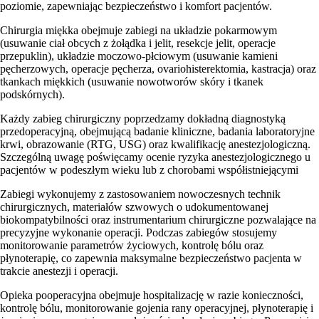
poziomie, zapewniając bezpieczeństwo i komfort pacjentów.
Chirurgia miękka obejmuje zabiegi na układzie pokarmowym
(usuwanie ciał obcych z żołądka i jelit, resekcje jelit, operacje
przepuklin), układzie moczowo-płciowym (usuwanie kamieni
pęcherzowych, operacje pęcherza, ovariohisterektomia, kastracja) oraz
tkankach miękkich (usuwanie nowotworów skóry i tkanek
podskórnych).
Każdy zabieg chirurgiczny poprzedzamy dokładną diagnostyką
przedoperacyjną, obejmującą badanie kliniczne, badania laboratoryjne
krwi, obrazowanie (RTG, USG) oraz kwalifikację anestezjologiczną.
Szczególną uwagę poświęcamy ocenie ryzyka anestezjologicznego u
pacjentów w podeszłym wieku lub z chorobami współistniejącymi
Zabiegi wykonujemy z zastosowaniem nowoczesnych technik
chirurgicznych, materiałów szwowych o udokumentowanej
biokompatybilności oraz instrumentarium chirurgiczne pozwalające na
precyzyjne wykonanie operacji. Podczas zabiegów stosujemy
monitorowanie parametrów życiowych, kontrolę bólu oraz
płynoterapię, co zapewnia maksymalne bezpieczeństwo pacjenta w
trakcie anestezji i operacji.
Opieka pooperacyjna obejmuje hospitalizację w razie konieczności,
kontrolę bólu, monitorowanie gojenia rany operacyjnej, płynoterapię i