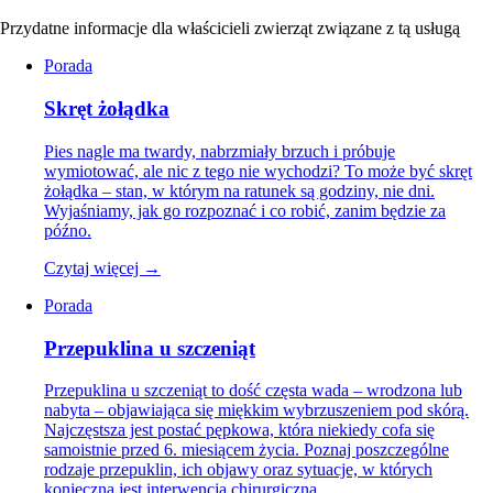
Przydatne informacje dla właścicieli zwierząt związane z tą usługą
Porada
Skręt żołądka
Pies nagle ma twardy, nabrzmiały brzuch i próbuje
wymiotować, ale nic z tego nie wychodzi? To może być skręt
żołądka – stan, w którym na ratunek są godziny, nie dni.
Wyjaśniamy, jak go rozpoznać i co robić, zanim będzie za
późno.
Czytaj więcej →
Porada
Przepuklina u szczeniąt
Przepuklina u szczeniąt to dość częsta wada – wrodzona lub
nabyta – objawiająca się miękkim wybrzuszeniem pod skórą.
Najczęstsza jest postać pępkowa, która niekiedy cofa się
samoistnie przed 6. miesiącem życia. Poznaj poszczególne
rodzaje przepuklin, ich objawy oraz sytuacje, w których
konieczna jest interwencja chirurgiczna.