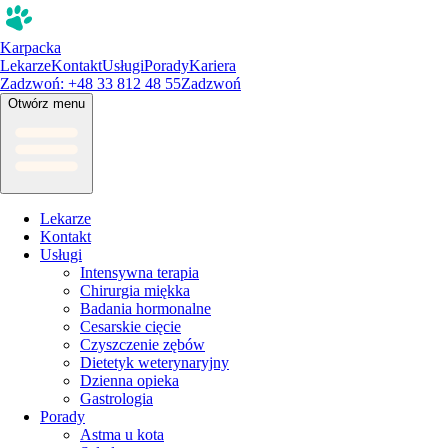
Karpacka
Lekarze
Kontakt
Usługi
Porady
Kariera
Zadzwoń: +48 33 812 48 55
Zadzwoń
Otwórz menu
Lekarze
Kontakt
Usługi
Intensywna terapia
Chirurgia miękka
Badania hormonalne
Cesarskie cięcie
Czyszczenie zębów
Dietetyk weterynaryjny
Dzienna opieka
Gastrologia
Porady
Astma u kota