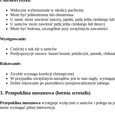
Charakterystyka:
Widoczne wybrzuszenie w okolicy pachwiny
Może być jednostronna lub obustronna
U samic może zawierać macicę, jajniki, pętlę jelita cienkiego lub
U samców może zawierać pętlę jelita cienkiego lub tłuszcz
Może być bolesna, szczególnie przy uwięźnięciu zawartości
Występowanie:
Częściej u suk niż u samców
Predyspozycje rasowe: basset hound, pekińczyk, jamnik, chihuah
Rokowanie:
Zwykle wymaga korekcji chirurgicznej
W przypadku uwięźnięcia narządów jest to stan nagły, wymagaj
Dobre rokowanie po prawidłowo przeprowadzonym zabiegu
3. Przepuklina mosznowa (hernia scrotalis)
Przepuklina mosznowa
występuje wyłącznie u samców i polega na pr
może wymagać pilnej interwencji.