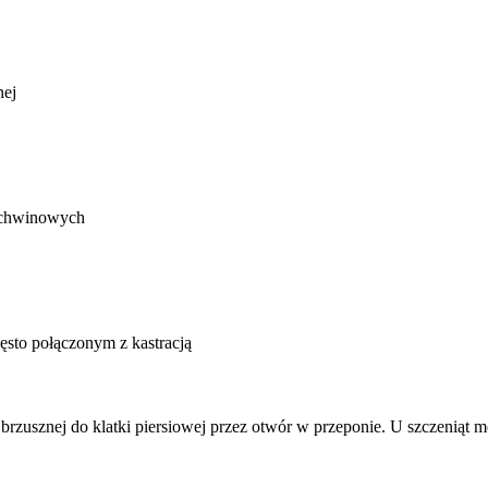
nej
pachwinowych
sto połączonym z kastracją
rzusznej do klatki piersiowej przez otwór w przeponie. U szczeniąt m