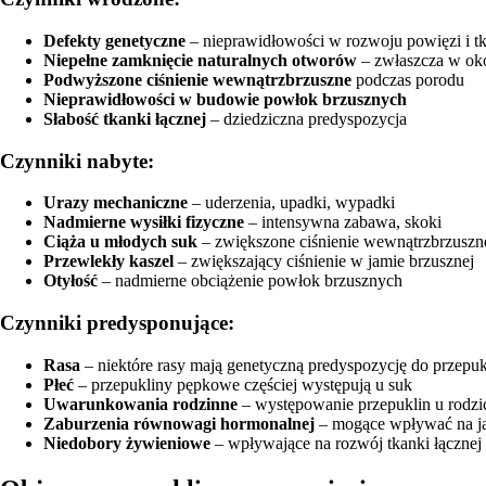
Defekty genetyczne
– nieprawidłowości w rozwoju powięzi i tk
Niepełne zamknięcie naturalnych otworów
– zwłaszcza w ok
Podwyższone ciśnienie wewnątrzbrzuszne
podczas porodu
Nieprawidłowości w budowie powłok brzusznych
Słabość tkanki łącznej
– dziedziczna predyspozycja
Czynniki nabyte:
Urazy mechaniczne
– uderzenia, upadki, wypadki
Nadmierne wysiłki fizyczne
– intensywna zabawa, skoki
Ciąża u młodych suk
– zwiększone ciśnienie wewnątrzbrzuszn
Przewlekły kaszel
– zwiększający ciśnienie w jamie brzusznej
Otyłość
– nadmierne obciążenie powłok brzusznych
Czynniki predysponujące:
Rasa
– niektóre rasy mają genetyczną predyspozycję do przepuk
Płeć
– przepukliny pępkowe częściej występują u suk
Uwarunkowania rodzinne
– występowanie przepuklin u rodz
Zaburzenia równowagi hormonalnej
– mogące wpływać na jak
Niedobory żywieniowe
– wpływające na rozwój tkanki łącznej