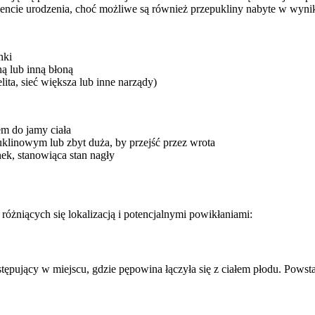
encie urodzenia, choć możliwe są również przepukliny nabyte w wyni
nki
ą lub inną błoną
lita, sieć większa lub inne narządy)
m do jamy ciała
uklinowym lub zbyt duża, by przejść przez wrota
k, stanowiąca stan nagły
różniących się lokalizacją i potencjalnymi powikłaniami:
ystępujący w miejscu, gdzie pępowina łączyła się z ciałem płodu. Pows