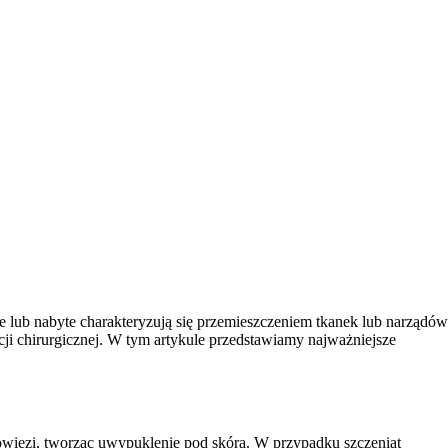
e lub nabyte charakteryzują się przemieszczeniem tkanek lub narządów
cji chirurgicznej. W tym artykule przedstawiamy najważniejsze
powięzi, tworząc uwypuklenie pod skórą. W przypadku szczeniąt