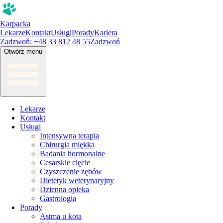
Karpacka
Lekarze
Kontakt
Usługi
Porady
Kariera
Zadzwoń: +48 33 812 48 55
Zadzwoń
Otwórz menu
Lekarze
Kontakt
Usługi
Intensywna terapia
Chirurgia miękka
Badania hormonalne
Cesarskie cięcie
Czyszczenie zębów
Dietetyk weterynaryjny
Dzienna opieka
Gastrologia
Porady
Astma u kota