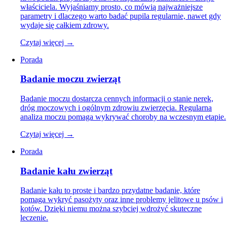
właściciela. Wyjaśniamy prosto, co mówią najważniejsze
parametry i dlaczego warto badać pupila regularnie, nawet gdy
wydaje się całkiem zdrowy.
Czytaj więcej →
Porada
Badanie moczu zwierząt
Badanie moczu dostarcza cennych informacji o stanie nerek,
dróg moczowych i ogólnym zdrowiu zwierzęcia. Regularna
analiza moczu pomaga wykrywać choroby na wczesnym etapie.
Czytaj więcej →
Porada
Badanie kału zwierząt
Badanie kału to proste i bardzo przydatne badanie, które
pomaga wykryć pasożyty oraz inne problemy jelitowe u psów i
kotów. Dzięki niemu można szybciej wdrożyć skuteczne
leczenie.