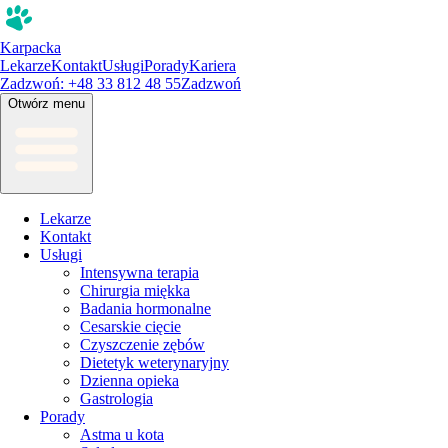
Karpacka
Lekarze
Kontakt
Usługi
Porady
Kariera
Zadzwoń: +48 33 812 48 55
Zadzwoń
Otwórz menu
Lekarze
Kontakt
Usługi
Intensywna terapia
Chirurgia miękka
Badania hormonalne
Cesarskie cięcie
Czyszczenie zębów
Dietetyk weterynaryjny
Dzienna opieka
Gastrologia
Porady
Astma u kota