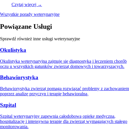
Czytaj więcej →
Wszystkie porady weterynaryjne
Powiązane Usługi
Sprawdź również inne usługi weterynaryjne
Okulistyka
Okulistyka weterynaryjna zajmuje się diagnostyką i leczeniem chorób
oczu u wszystkich gatunków zwierząt domowych i towarzyszących.
Behawiorystyka
Behawiorystyka zwierząt pomaga rozwiązać problemy z zachowaniem
poprzez analizę przyczyn i terapię behawioralną.
Szpital
Szpital weterynaryjny zapewnia całodobową opiekę medyczną,
hospitalizację i intensywną terapię dla zwierząt wymagających stałego
monitorowania.