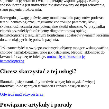
suplementację żelazem i witamin, terapię wspomagającą . Każdy
sposób leczenia jest indywidualnie dostosowany do typu schorzenia,
stanu pacjenta i rokowania.
Szczególną uwagę poświęcamy monitorowaniu pacjentów podczas
terapii hematologicznej, regularnie kontrolując parametry krwi,
skuteczność leczenia oraz potencjalne skutki uboczne. W przypadku
chorób przewlekłych oferujemy długoterminową opiekę
hematologiczną z regularnymi kontrolami i dostosowywaniem leczenia
do zmieniających się potrzeb pacjenta.
Jeśli zauważyłeś u swojego zwierzęcia objawy mogące wskazywać na
choroby hematologiczne, takie jak osłabienie, bladość, skłonność do
krwawień czy częste infekcje,
umów się na konsultację
hematologiczną
.
Chcesz skorzystać z tej usługi?
Skontaktuj się z nami, aby umówić wizytę lub uzyskać więcej
informacji o dostępnych terminach i cenach naszych usług.
Odwiedź nas
Zadzwoń teraz
Powiązane artykuły i porady