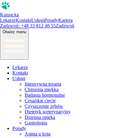
Karpacka
Lekarze
Kontakt
Usługi
Porady
Kariera
Zadzwoń: +48 33 812 48 55
Zadzwoń
Otwórz menu
Lekarze
Kontakt
Usługi
Intensywna terapia
Chirurgia miękka
Badania hormonalne
Cesarskie cięcie
Czyszczenie zębów
Dietetyk weterynaryjny
Dzienna opieka
Gastrologia
Porady
Astma u kota