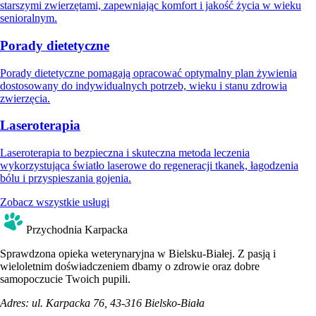
starszymi zwierzętami, zapewniając komfort i jakość życia w wieku
senioralnym.
Porady dietetyczne
Porady dietetyczne pomagają opracować optymalny plan żywienia
dostosowany do indywidualnych potrzeb, wieku i stanu zdrowia
zwierzęcia.
Laseroterapia
Laseroterapia to bezpieczna i skuteczna metoda leczenia
wykorzystująca światło laserowe do regeneracji tkanek, łagodzenia
bólu i przyspieszania gojenia.
Zobacz wszystkie usługi
Przychodnia Karpacka
Sprawdzona opieka weterynaryjna w Bielsku-Białej. Z pasją i
wieloletnim doświadczeniem dbamy o zdrowie oraz dobre
samopoczucie Twoich pupili.
Adres:
ul. Karpacka 76, 43-316 Bielsko-Biała