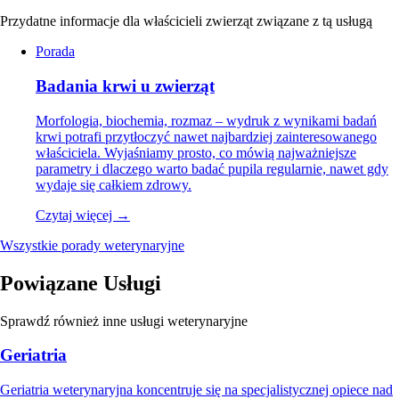
Przydatne informacje dla właścicieli zwierząt związane z tą usługą
Porada
Badania krwi u zwierząt
Morfologia, biochemia, rozmaz – wydruk z wynikami badań
krwi potrafi przytłoczyć nawet najbardziej zainteresowanego
właściciela. Wyjaśniamy prosto, co mówią najważniejsze
parametry i dlaczego warto badać pupila regularnie, nawet gdy
wydaje się całkiem zdrowy.
Czytaj więcej →
Wszystkie porady weterynaryjne
Powiązane Usługi
Sprawdź również inne usługi weterynaryjne
Geriatria
Geriatria weterynaryjna koncentruje się na specjalistycznej opiece nad