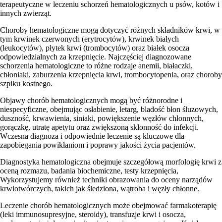
terapeutyczne w leczeniu schorzeń hematologicznych u psów, kotów i
innych zwierząt.
Choroby hematologiczne mogą dotyczyć różnych składników krwi, w
tym krwinek czerwonych (erytrocytów), krwinek białych
(leukocytów), płytek krwi (trombocytów) oraz białek osocza
odpowiedzialnych za krzepnięcie. Najczęściej diagnozowane
schorzenia hematologiczne to różne rodzaje anemii, białaczki,
chłoniaki, zaburzenia krzepnięcia krwi, trombocytopenia, oraz choroby
szpiku kostnego.
Objawy chorób hematologicznych mogą być różnorodne i
niespecyficzne, obejmując osłabienie, letarg, bladość błon śluzowych,
duszność, krwawienia, siniaki, powiększenie węzłów chłonnych,
gorączkę, utratę apetytu oraz zwiększoną skłonność do infekcji.
Wczesna diagnoza i odpowiednie leczenie są kluczowe dla
zapobiegania powikłaniom i poprawy jakości życia pacjentów.
Diagnostyka hematologiczna obejmuje szczegółową morfologię krwi z
oceną rozmazu, badania biochemiczne, testy krzepnięcia,
Wykorzystujemy również techniki obrazowania do oceny narządów
krwiotwórczych, takich jak śledziona, wątroba i węzły chłonne.
Leczenie chorób hematologicznych może obejmować farmakoterapię
(leki immunosupresyjne, steroidy), transfuzje krwi i osocza,