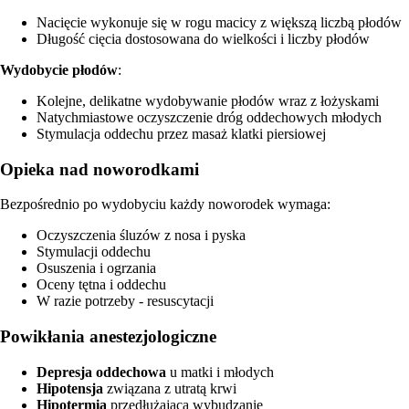
Nacięcie wykonuje się w rogu macicy z większą liczbą płodów
Długość cięcia dostosowana do wielkości i liczby płodów
Wydobycie płodów
:
Kolejne, delikatne wydobywanie płodów wraz z łożyskami
Natychmiastowe oczyszczenie dróg oddechowych młodych
Stymulacja oddechu przez masaż klatki piersiowej
Opieka nad noworodkami
Bezpośrednio po wydobyciu każdy noworodek wymaga:
Oczyszczenia śluzów z nosa i pyska
Stymulacji oddechu
Osuszenia i ogrzania
Oceny tętna i oddechu
W razie potrzeby - resuscytacji
Powikłania anestezjologiczne
Depresja oddechowa
u matki i młodych
Hipotensja
związana z utratą krwi
Hipotermia
przedłużająca wybudzanie