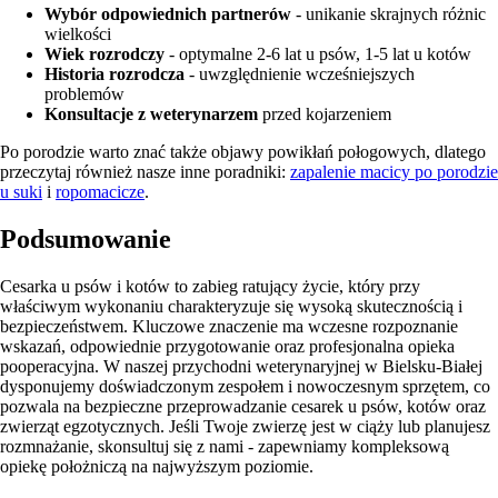
Wybór odpowiednich partnerów
- unikanie skrajnych różnic
wielkości
Wiek rozrodczy
- optymalne 2-6 lat u psów, 1-5 lat u kotów
Historia rozrodcza
- uwzględnienie wcześniejszych
problemów
Konsultacje z weterynarzem
przed kojarzeniem
Po porodzie warto znać także objawy powikłań połogowych, dlatego
przeczytaj również nasze inne poradniki:
zapalenie macicy po porodzie
u suki
i
ropomacicze
.
Podsumowanie
Cesarka u psów i kotów to zabieg ratujący życie, który przy
właściwym wykonaniu charakteryzuje się wysoką skutecznością i
bezpieczeństwem. Kluczowe znaczenie ma wczesne rozpoznanie
wskazań, odpowiednie przygotowanie oraz profesjonalna opieka
pooperacyjna. W naszej przychodni weterynaryjnej w Bielsku-Białej
dysponujemy doświadczonym zespołem i nowoczesnym sprzętem, co
pozwala na bezpieczne przeprowadzanie cesarek u psów, kotów oraz
zwierząt egzotycznych. Jeśli Twoje zwierzę jest w ciąży lub planujesz
rozmnażanie, skonsultuj się z nami - zapewniamy kompleksową
opiekę położniczą na najwyższym poziomie.