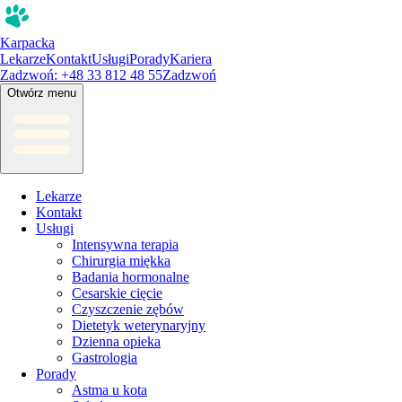
Karpacka
Lekarze
Kontakt
Usługi
Porady
Kariera
Zadzwoń: +48 33 812 48 55
Zadzwoń
Otwórz menu
Lekarze
Kontakt
Usługi
Intensywna terapia
Chirurgia miękka
Badania hormonalne
Cesarskie cięcie
Czyszczenie zębów
Dietetyk weterynaryjny
Dzienna opieka
Gastrologia
Porady
Astma u kota