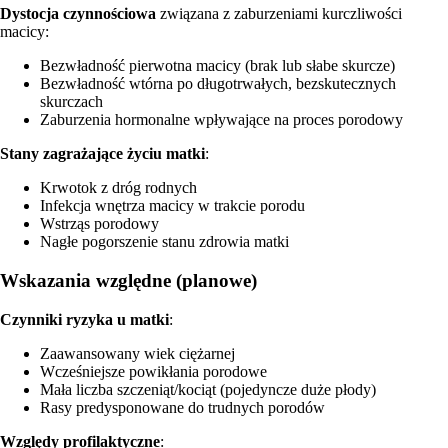
Dystocja czynnościowa
związana z zaburzeniami kurczliwości
macicy:
Bezwładność pierwotna macicy (brak lub słabe skurcze)
Bezwładność wtórna po długotrwałych, bezskutecznych
skurczach
Zaburzenia hormonalne wpływające na proces porodowy
Stany zagrażające życiu matki
:
Krwotok z dróg rodnych
Infekcja wnętrza macicy w trakcie porodu
Wstrząs porodowy
Nagłe pogorszenie stanu zdrowia matki
Wskazania względne (planowe)
Czynniki ryzyka u matki
:
Zaawansowany wiek ciężarnej
Wcześniejsze powikłania porodowe
Mała liczba szczeniąt/kociąt (pojedyncze duże płody)
Rasy predysponowane do trudnych porodów
Względy profilaktyczne
: