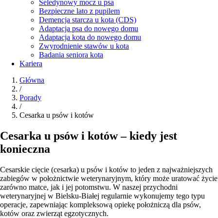
Seledynowy mocz u psa
Bezpieczne lato z pupilem
Demencja starcza u kota (CDS)
Adaptacja psa do nowego domu
Adaptacja kota do nowego domu
Zwyrodnienie stawów u kota
Badania seniora kota
Kariera
Główna
/
Porady
/
Cesarka u psów i kotów
Cesarka u psów i kotów – kiedy jest
konieczna
Cesarskie cięcie (cesarka) u psów i kotów to jeden z najważniejszych
zabiegów w położnictwie weterynaryjnym, który może uratować życie
zarówno matce, jak i jej potomstwu. W naszej przychodni
weterynaryjnej w Bielsku-Białej regularnie wykonujemy tego typu
operacje, zapewniając kompleksową opiekę położniczą dla psów,
kotów oraz zwierząt egzotycznych.