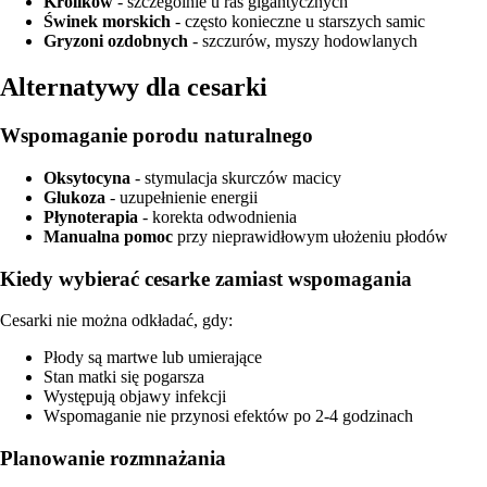
Królików
- szczególnie u ras gigantycznych
Świnek morskich
- często konieczne u starszych samic
Gryzoni ozdobnych
- szczurów, myszy hodowlanych
Alternatywy dla cesarki
Wspomaganie porodu naturalnego
Oksytocyna
- stymulacja skurczów macicy
Glukoza
- uzupełnienie energii
Płynoterapia
- korekta odwodnienia
Manualna pomoc
przy nieprawidłowym ułożeniu płodów
Kiedy wybierać cesarke zamiast wspomagania
Cesarki nie można odkładać, gdy:
Płody są martwe lub umierające
Stan matki się pogarsza
Występują objawy infekcji
Wspomaganie nie przynosi efektów po 2-4 godzinach
Planowanie rozmnażania