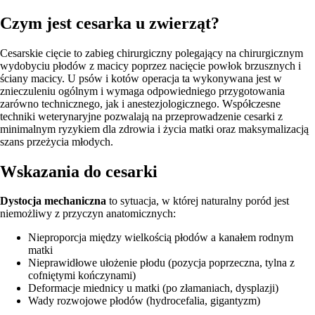
Czym jest cesarka u zwierząt?
Cesarskie cięcie to zabieg chirurgiczny polegający na chirurgicznym
wydobyciu płodów z macicy poprzez nacięcie powłok brzusznych i
ściany macicy. U psów i kotów operacja ta wykonywana jest w
znieczuleniu ogólnym i wymaga odpowiedniego przygotowania
zarówno technicznego, jak i anestezjologicznego. Współczesne
techniki weterynaryjne pozwalają na przeprowadzenie cesarki z
minimalnym ryzykiem dla zdrowia i życia matki oraz maksymalizacją
szans przeżycia młodych.
Wskazania do cesarki
Dystocja mechaniczna
to sytuacja, w której naturalny poród jest
niemożliwy z przyczyn anatomicznych:
Nieproporcja między wielkością płodów a kanałem rodnym
matki
Nieprawidłowe ułożenie płodu (pozycja poprzeczna, tylna z
cofniętymi kończynami)
Deformacje miednicy u matki (po złamaniach, dysplazji)
Wady rozwojowe płodów (hydrocefalia, gigantyzm)