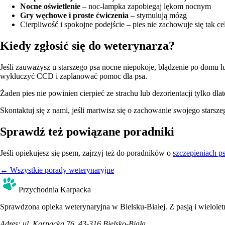
Nocne oświetlenie
– noc-lampka zapobiegaj lękom nocnym
Gry węchowe i proste ćwiczenia
– stymulują mózg
Cierpliwość i spokojne podejście – pies nie zachowuje się tak c
Kiedy zgłosić się do weterynarza?
Jeśli zauważysz u starszego psa nocne niepokoje, błądzenie po domu lu
wykluczyć CCD i zaplanować pomoc dla psa.
Żaden pies nie powinien cierpieć ze strachu lub dezorientacji tylko dl
Skontaktuj się z nami, jeśli martwisz się o zachowanie swojego starsz
Sprawdź też powiązane poradniki
Jeśli opiekujesz się psem, zajrzyj też do poradników o
szczepieniach p
← Wszystkie porady weterynaryjne
Przychodnia Karpacka
Sprawdzona opieka weterynaryjna w Bielsku-Białej. Z pasją i wielol
Adres:
ul. Karpacka 76, 43-316 Bielsko-Biała