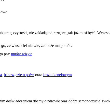
elowo
b utratę czystości, nie zakładaj od razu, że „tak już musi być". Wczes
atego, że właściciel nie wie, że może mu pomóc.
ego psa:
umów wizytę
.
sa
,
babeszjozie u psów
oraz
kaszlu kenelowym
.
etnim doświadczeniem dbamy o zdrowie oraz dobre samopoczucie Twoic