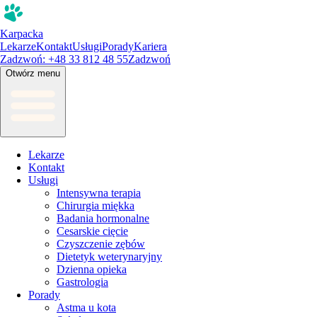
Karpacka
Lekarze
Kontakt
Usługi
Porady
Kariera
Zadzwoń: +48 33 812 48 55
Zadzwoń
Otwórz menu
Lekarze
Kontakt
Usługi
Intensywna terapia
Chirurgia miękka
Badania hormonalne
Cesarskie cięcie
Czyszczenie zębów
Dietetyk weterynaryjny
Dzienna opieka
Gastrologia
Porady
Astma u kota