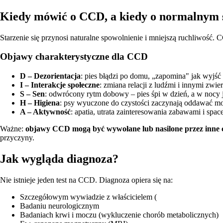
Kiedy mówić o CCD, a kiedy o normalnym 
Starzenie się przynosi naturalne spowolnienie i mniejszą ruchliwość.
Objawy charakterystyczne dla CCD
D – Dezorientacja
: pies błądzi po domu, „zapomina" jak wyjść 
I – Interakcje społeczne
: zmiana relacji z ludźmi i innymi zwie
S – Sen
: odwrócony rytm dobowy – pies śpi w dzień, a w nocy 
H – Higiena
: psy wyuczone do czystości zaczynają oddawać m
A – Aktywność
: apatia, utrata zainteresowania zabawami i spa
Ważne:
objawy CCD mogą być wywołane lub nasilone przez inne
przyczyny.
Jak wygląda diagnoza?
Nie istnieje jeden test na CCD. Diagnoza opiera się na:
Szczegółowym wywiadzie z właścicielem (
Badaniu neurologicznym
Badaniach krwi i moczu (wykluczenie chorób metabolicznych)