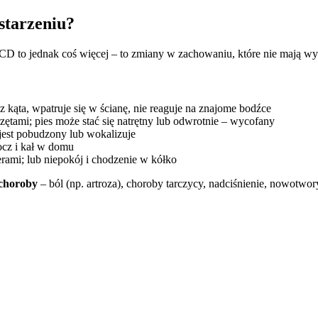
starzeniu?
 CCD to jednak coś więcej – to zmiany w zachowaniu, które nie mają wy
z kąta, wpatruje się w ścianę, nie reaguje na znajome bodźce
rzętami; pies może stać się natrętny lub odwrotnie – wycofany
jest pobudzony lub wokalizuje
ocz i kał w domu
cerami; lub niepokój i chodzenie w kółko
 choroby
– ból (np. artroza), choroby tarczycy, nadciśnienie, nowotw