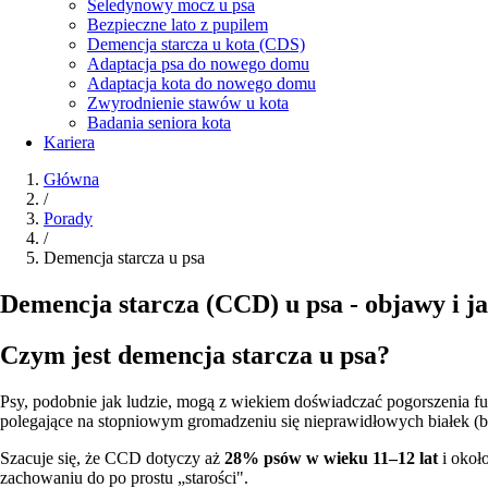
Seledynowy mocz u psa
Bezpieczne lato z pupilem
Demencja starcza u kota (CDS)
Adaptacja psa do nowego domu
Adaptacja kota do nowego domu
Zwyrodnienie stawów u kota
Badania seniora kota
Kariera
Główna
/
Porady
/
Demencja starcza u psa
Demencja starcza (CCD) u psa - objawy i 
Czym jest demencja starcza u psa?
Psy, podobnie jak ludzie, mogą z wiekiem doświadczać pogorszenia 
polegające na stopniowym gromadzeniu się nieprawidłowych białek (
Szacuje się, że CCD dotyczy aż
28% psów w wieku 11–12 lat
i okoł
zachowaniu do po prostu „starości".