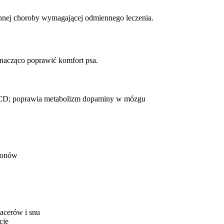
nnej choroby wymagającej odmiennego leczenia.
znacząco poprawić komfort psa.
CCD; poprawia metabolizm dopaminy w mózgu
ronów
acerów i snu
cję