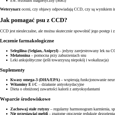
Ew. rezonans magnetyczny (MRI)
Weterynarz
oceni, czy objawy odpowiadają CCD, czy są wynikiem i
Jak pomagać psu z CCD?
CCD jest nieuleczalne, ale można skutecznie spowolnić jego postęp i 
Leczenie farmakologiczne
Selegilina (Selgian, Anipryl)
– jedyny zarejestrowany lek na 
Melatonina
– pomocna przy zaburzeniach snu
Leki anksjolityczne (jeśli towarzyszą niepokój i wokalizacja)
Suplementy
Kwasy omega-3 (DHA/EPA)
– wspierają funkcjonowanie neu
Witaminy E i C
– działanie antyoksydacyjne
Dieta o obniżonej zawartości kalorii z antyoksydantami
Wsparcie środowiskowe
Zachowaj stałe rutyny
– regularny harmonogram karmienia, sp
Nie przestawiaj mebli
– znajome otoczenie redukuje dezorienta