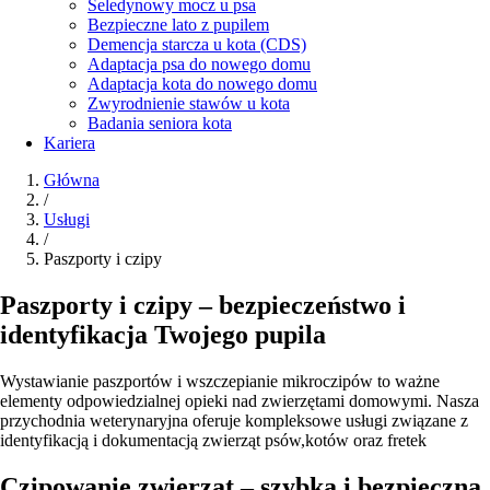
Seledynowy mocz u psa
Bezpieczne lato z pupilem
Demencja starcza u kota (CDS)
Adaptacja psa do nowego domu
Adaptacja kota do nowego domu
Zwyrodnienie stawów u kota
Badania seniora kota
Kariera
Główna
/
Usługi
/
Paszporty i czipy
Paszporty i czipy – bezpieczeństwo i
identyfikacja Twojego pupila
Wystawianie paszportów i wszczepianie mikroczipów to ważne
elementy odpowiedzialnej opieki nad zwierzętami domowymi. Nasza
przychodnia weterynaryjna oferuje kompleksowe usługi związane z
identyfikacją i dokumentacją zwierząt psów,kotów oraz fretek
Czipowanie zwierząt – szybka i bezpieczna