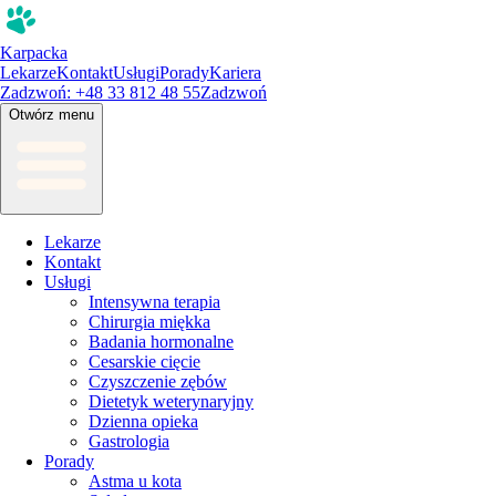
Karpacka
Lekarze
Kontakt
Usługi
Porady
Kariera
Zadzwoń: +48 33 812 48 55
Zadzwoń
Otwórz menu
Lekarze
Kontakt
Usługi
Intensywna terapia
Chirurgia miękka
Badania hormonalne
Cesarskie cięcie
Czyszczenie zębów
Dietetyk weterynaryjny
Dzienna opieka
Gastrologia
Porady
Astma u kota