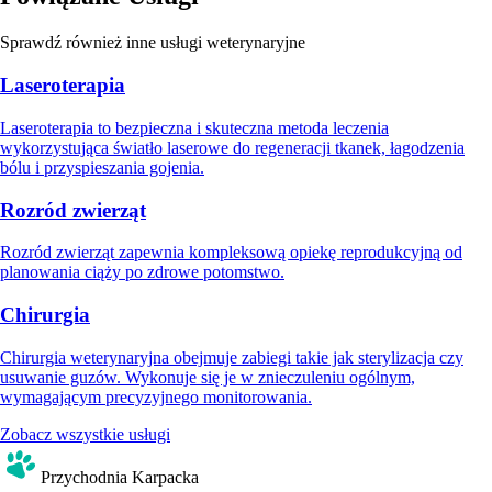
Sprawdź również inne usługi weterynaryjne
Laseroterapia
Laseroterapia to bezpieczna i skuteczna metoda leczenia
wykorzystująca światło laserowe do regeneracji tkanek, łagodzenia
bólu i przyspieszania gojenia.
Rozród zwierząt
Rozród zwierząt zapewnia kompleksową opiekę reprodukcyjną od
planowania ciąży po zdrowe potomstwo.
Chirurgia
Chirurgia weterynaryjna obejmuje zabiegi takie jak sterylizacja czy
usuwanie guzów. Wykonuje się je w znieczuleniu ogólnym,
wymagającym precyzyjnego monitorowania.
Zobacz wszystkie usługi
Przychodnia Karpacka