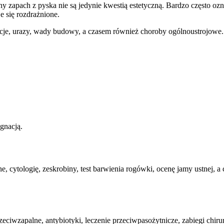
 zapach z pyska nie są jedynie kwestią estetyczną. Bardzo często oznac
e się rozdrażnione.
kcje, urazy, wady budowy, a czasem również choroby ogólnoustrojowe.
gnacją.
e, cytologię, zeskrobiny, test barwienia rogówki, ocenę jamy ustnej, 
eciwzapalne, antybiotyki, leczenie przeciwpasożytnicze, zabiegi chiru