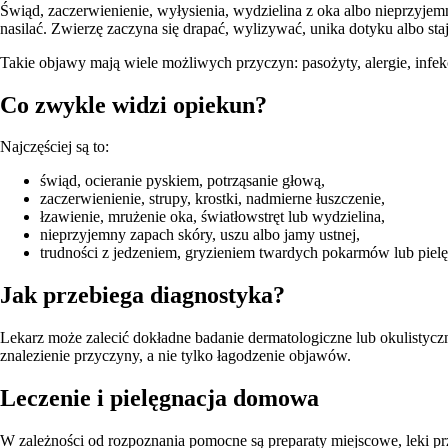
Świąd, zaczerwienienie, wyłysienia, wydzielina z oka albo nieprzyjemny
nasilać. Zwierzę zaczyna się drapać, wylizywać, unika dotyku albo staj
Takie objawy mają wiele możliwych przyczyn: pasożyty, alergie, infe
Co zwykle widzi opiekun?
Najczęściej są to:
świąd, ocieranie pyskiem, potrząsanie głową,
zaczerwienienie, strupy, krostki, nadmierne łuszczenie,
łzawienie, mrużenie oka, światłowstręt lub wydzielina,
nieprzyjemny zapach skóry, uszu albo jamy ustnej,
trudności z jedzeniem, gryzieniem twardych pokarmów lub pielę
Jak przebiega diagnostyka?
Lekarz może zalecić dokładne badanie dermatologiczne lub okulistyczn
znalezienie przyczyny, a nie tylko łagodzenie objawów.
Leczenie i pielęgnacja domowa
W zależności od rozpoznania pomocne są preparaty miejscowe, leki prz