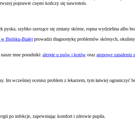
ierwszej poprawie często kończy się nawrotem.
ęk pyska, szybko szerzące się zmiany skórne, ropna wydzielina albo br
w Bielsku-Białej
prowadzi diagnostykę problemów skórnych, okulistyc
 nasze inne poradniki:
alergie u psów i kotów
oraz
atopowe zapaleniu 
ny. Im wcześniej ocenisz problem z lekarzem, tym łatwiej ograniczyć b
rgii po infekcje, zapewniając komfort i zdrowie pupila.