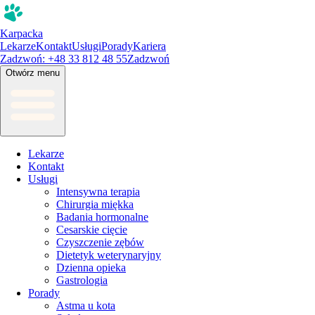
Karpacka
Lekarze
Kontakt
Usługi
Porady
Kariera
Zadzwoń: +48 33 812 48 55
Zadzwoń
Otwórz menu
Lekarze
Kontakt
Usługi
Intensywna terapia
Chirurgia miękka
Badania hormonalne
Cesarskie cięcie
Czyszczenie zębów
Dietetyk weterynaryjny
Dzienna opieka
Gastrologia
Porady
Astma u kota