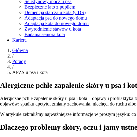
Seledynowy mocz u psa
Bezpieczne lato z pupilem
Demencja starcza u kota (CDS)
Adaptacja psa do nowego domu
Adaptacja kota do nowego domu
Zwyrodnienie stawów u kota
Badania seniora kota
Kariera
Główna
/
Porady
/
APZS u psa i kota
Alergiczne pchle zapalenie skóry u psa i ko
Alergiczne pchle zapalenie skóry u psa i kota – objawy i profilaktyka
objawów: spadku apetytu, zmiany zachowania, niechęci do ruchu albo
W artykule zebraliśmy najważniejsze informacje w prostym języku: co 
Dlaczego problemy skóry, oczu i jamy ust